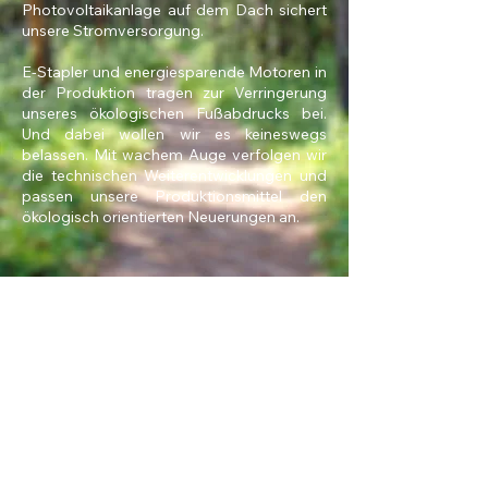
Photovoltaikanlage auf dem Dach sichert
unsere Stromversorgung.
E-Stapler und energiesparende Motoren in
der Produktion tragen zur Verringerung
unseres ökologischen Fußabdrucks bei.
Und dabei wollen wir es keineswegs
belassen. Mit wachem Auge verfolgen wir
die technischen Weiterentwicklungen und
passen unsere Produktionsmittel den
ökologisch orientierten Neuerungen an.
Impressum
Datenschutz
Wir sind Mitglied beim Bundesverband
Holzpackmittel, Paletten, Exportverpackung e.V.
- Fachverband für die Holzpackmittel-, Paletten-
und Exportverpackungsindustrie in Deutschland