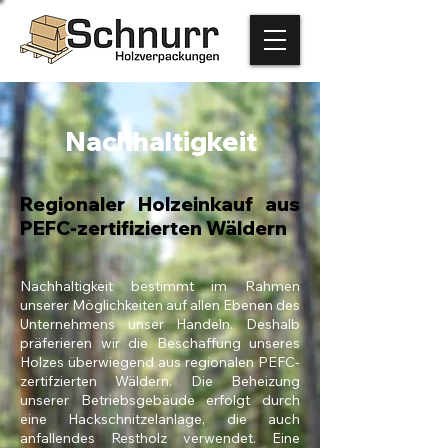
Nachhaltigkeit
Regionaler Holzeinkauf aus
PEFC-zertifizierten Wäldern
Nachhaltigkeit bestimmt im Rahmen
unserer Möglichkeiten auf allen Ebenen des
Unternehmens unser Handeln. Deshalb
präferieren wir die Beschaffung unseres
Holzes überwiegend aus regionalen PEFC-
zertifzierten Wäldern. Die Beheizung
unserer Betriebsgebäude erfolgt durch
eine Hackschnitzelanlage, die auch
anfallendes Restholz verwendet. Eine